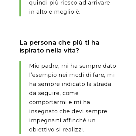
quindi più riesco ad arrivare
Consulenza
Su di noi
in alto e meglio è.
Innovation and Solut
Lavora con noi
IT operations
La persona che più ti ha
ispirato nella vita?
Mio padre, mi ha sempre dato
Overace
l’esempio nei modi di fare, mi
HQ & Factory
ha sempre indicato la strada
Via Luigi Mercantini 5
da seguire, come
10132 – Turin – Italy
comportarmi e mi ha
insegnato che devi sempre
info@overacegroup.co
impegnarti affinché un
obiettivo si realizzi.