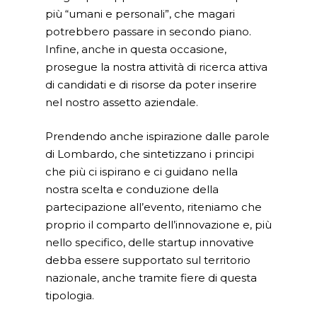
più “umani e personali”, che magari
potrebbero passare in secondo piano.
Infine, anche in questa occasione,
prosegue la nostra attività di ricerca attiva
di candidati e di risorse da poter inserire
nel nostro assetto aziendale.
Prendendo anche ispirazione dalle parole
di Lombardo, che sintetizzano i principi
che più ci ispirano e ci guidano nella
nostra scelta e conduzione della
Home
partecipazione all’evento, riteniamo che
proprio il comparto dell’innovazione e, più
Cosa facciamo
nello specifico, delle startup innovative
debba essere supportato sul territorio
spaceO
SAP
nazionale, anche tramite fiere di questa
Consulenza
Su di noi
tipologia.
Innovation and Solut