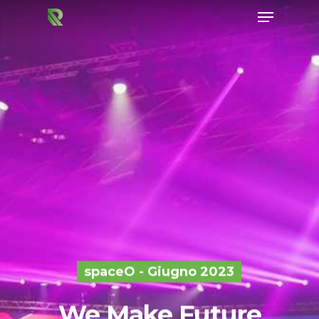
Hit enter to search or ESC to close
spaceO - Giugno 2023
We Make Future