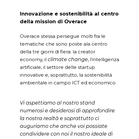
Lavora con noi
IT operations
Innovazione e sostenibilità al centro
della mission di Overace
Overace stessa persegue molti fra le
tematiche che sono poste ala centro
Overace
della tre giorni di fiera: la creator
economy, il
climate change
, l’intelligenza
HQ & Factory
artificiale, il settore delle startup
Via Luigi Mercantini 5
innovative e, soprattutto, la sostenibilità
10132 – Turin – Italy
ambientale in campo ICT ed economico.
info@overacegroup.co
Vi aspettiamo al nostro stand
numerosi e desiderosi di approfondire
la nostra realtà e soprattutto ci
auguriamo che anche voi possiate
condividere con noi il nostro ideale di